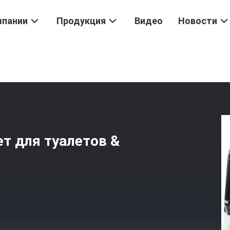
мпании
Продукция
Видео
Новости
нию Косметическая Сумка
/
Прозрачный Защитный Пакет Для Туале
т для туалетов &