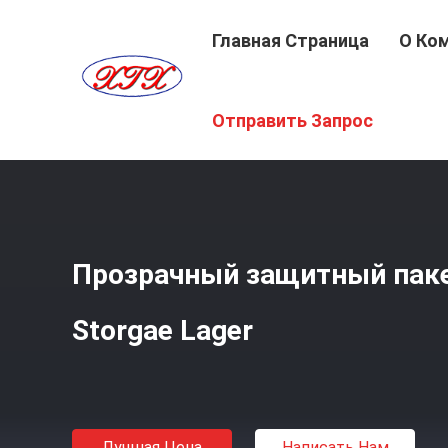
Главная Страница
О Ко
Главная Страница
/
Продукция
/
Застегнутая На Мол
Отправить Запрос
Прозрачный защитный паке
Storgae Lager
Лучшая Цена
Написать Нам