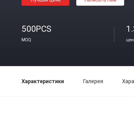
500PCS
1
MOQ
цен
Характеристики
Галерея
Хара