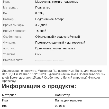
Имя:
Мамочкины сумки с пельменем
Материал:
Полиэстер
Вес:
0.02kg
Размер:
Подгонянное Accept
Время выборки:
3-7 дней
Время доставки:
15 дней
Особенность:
Облегченный и водоустойчивый
Функция:
Противоукраденный и долговечный
логотип:
Принимать логотип на заказ
Упаковка:
OPP
Высокий свет:
,
Водонепроницаемая сумка для мамочек
Легкая сумка для мамочек
Информация о продукте: Материал Полиэстер Имя Папка для мамочки
Вес 00,01 кг Размер 16.9*13.0*3.5 дюймов или на заказ Время выборки 3-7
дней Время доставки 15 дней Особенность Легкий и прочный Функция
Противоуг...
Информация о продукте:
Материал
Полиэстер
Имя
Папка для мамочки
Вес
00,01 кг