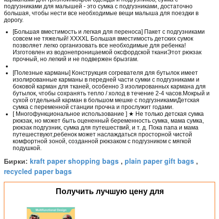
подгузниками для малышей - это сумка с подгузниками, достаточно
большая, чтобы нести все необходимые вещи малыша для поездки в
дорогу.
[Большая вместимость и легкая для переноса] Пакет с подгузниками
совсем не тяжелый! XXXXL Большая вместимость детских сумок
позволяет легко организовать все необходимые для ребенка!
Изготовлен из водонепроницаемой оксфордской тканиЭтот рюкзак
прочный, но легкий и не подвержен брызгам.
[Полезные карманы] Конструкция согревателя для бутылок имеет
изолированные карманы в передней части сумки с подгузниками и
боковой карман для тканей, особенно 3 изолированных кармана для
бутылок, чтобы сохранять тепло / холод в течение 2-4 часов.Мокрый и
сухой отдельный карман в большом мешке с подгузникамиДетская
сумка с переменной станции прочна и прослужит годами.
[ Многофункциональное использование ] ★ Не только детская сумка
рюкзак, но может быть оцененный беременность сумка, мама сумка,
рюкзак подгузник, сумка для путешествий, и т. д. Пока папа и мама
путешествуют,ребенок может наслаждаться просторной чистой
комфортной зоной, созданной рюкзаком с подгузником с мягкой
подушкой.
kraft paper shopping bags
plain paper gift bags
Бирки:
,
,
recycled paper bags
Получить лучшую цену для