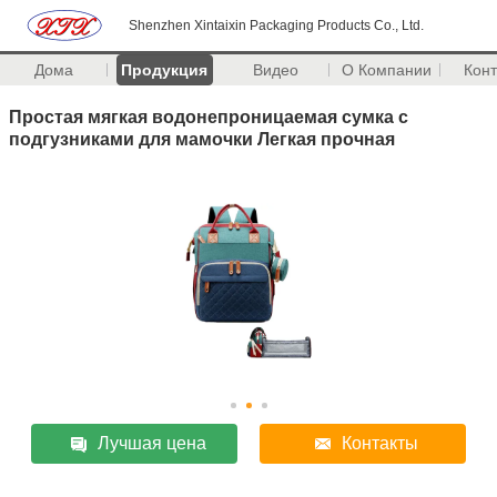
Shenzhen Xintaixin Packaging Products Co., Ltd.
Дома
Продукция
Видео
О Компании
Кон
Простая мягкая водонепроницаемая сумка с
подгузниками для мамочки Легкая прочная
Лучшая цена
Контакты