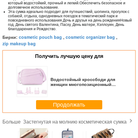
который водостойкий, прочный и легкий.Обеспечить безопасное и
долговечное использование.
Эта сумка идеально подходит для путешествий, шопинга, прогулок с
собакой, отдыха, однодневных поездок в тематический парк и
повседневного использования.Дочь и друзья на день рожденияНовый
год, День святого Валентина, Пасху, День матери, Хэллоуин, День
благодарения и Рождество.
cosmetic pouch bag
cosmetic organizer bag
Бирки:
,
,
zip makeup bag
Получить лучшую цену для
Водостойный кроссбоди для
женщин многопозиционный
пакетик с мини-поясом
Продолжать
Застегнутая на молнию косметическая сумка
Больше