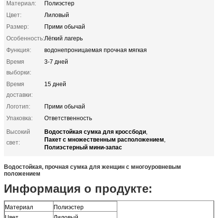
Материал:
Полиэстер
Цвет:
Лиловый
Размер:
Прими обычай
Особенность:
Лёгкий лагерь
Функция:
водонепроницаемая прочная мягкая
Время
3-7 дней
выборки:
Время
15 дней
доставки:
Логотип:
Прими обычай
Упаковка:
Ответственность
Водостойкая сумка для кроссбоди
Высокий
,
Пакет с множественным расположением
,
свет:
Полиэстерный мини-запас
Водостойкая, прочная сумка для женщин с многоуровневым
положением
Информация о продукте:
Материал
Полиэстер
Цвет
Лиловый