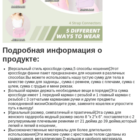
Подробная информация о
продукте:
[Версальный стиль кроссбоди сумка,5 способы ношения]Этот
кроссбоди фанни пакет предназначен для ношения в различных
способах.Вы можете использовать нашу густую сумку для тела в
качестве сумки для задницы., сумка с ремнем, сумка с плечами, сумка с
шлем, сумка с грудью и мини рюкзак.
[Большой карман держать необходимые вещи в порядке]Эта сумка
кроссбоди имеет 1 передний карман с резьбой и 1 главный карман с
резьбой с 3 сетчатыми карманами.ручки и другие предметы
повседневной жизниОсвободите руки, замените кошелек и упростите
путь к выходу!
[Идеальный размер, симпатичный и практичный]Эта сумка для
женского гардероба модный размер около 8 "х 2"х 6". поставляется с 2
регулируемыми плечевыми ремнями от 21 дюйма до 39 дюйма,который
легкий и легкий в ношении,.
[Высококачественные материалы для более длительного
использования]Эти женские сумки с крестовым телом сделаны из
гладких цинов, металлических D-кольцов и удобного материала,