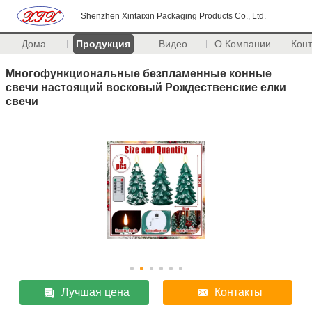
Shenzhen Xintaixin Packaging Products Co., Ltd.
Дома
Продукция
Видео
О Компании
Кон
Многофункциональные безпламенные конные
свечи настоящий восковый Рождественские елки
свечи
Лучшая цена
Контакты