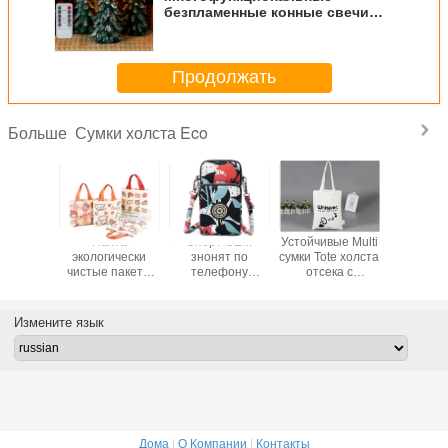
безпламенные конные свечи
настоящий восковый
Рождественские елки свечи
Продолжать
Сумки холста Eco
Больше
mer
Пахта
Спорт OEM
Устойчивые Multi
Fashion L
ent Clear
экологически
знонят по
сумки Tote холста
Canvas
Jelly
чистые пакеты
телефону
отсека с
Zipper B
er Bag
из холста
хлопко-бумажной
подгонянным
Shopp
многократное
ткани случая
печатанием
использование
мешка мешка
Измените язык
путешествия
для перевозки
удобные покупки
трупов
бумажника
взаимной
Дома
|
О Компании
|
Контакты