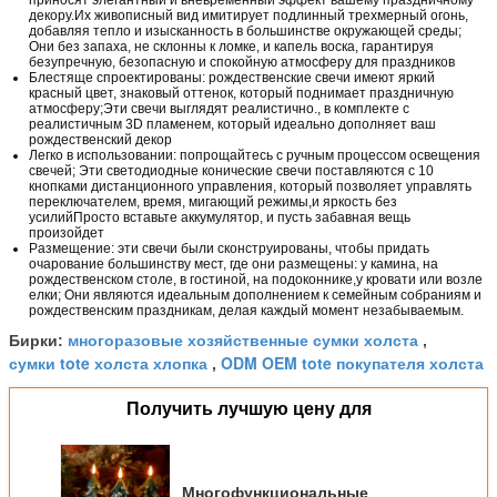
декору.Их живописный вид имитирует подлинный трехмерный огонь,
добавляя тепло и изысканность в большинстве окружающей среды;
Они без запаха, не склонны к ломке, и капель воска, гарантируя
безупречную, безопасную и спокойную атмосферу для праздников
Блестяще спроектированы: рождественские свечи имеют яркий
красный цвет, знаковый оттенок, который поднимает праздничную
атмосферу;Эти свечи выглядят реалистично., в комплекте с
реалистичным 3D пламенем, который идеально дополняет ваш
рождественский декор
Легко в использовании: попрощайтесь с ручным процессом освещения
свечей; Эти светодиодные конические свечи поставляются с 10
кнопками дистанционного управления, который позволяет управлять
переключателем, время, мигающий режимы,и яркость без
усилийПросто вставьте аккумулятор, и пусть забавная вещь
произойдет
Размещение: эти свечи были сконструированы, чтобы придать
очарование большинству мест, где они размещены: у камина, на
рождественском столе, в гостиной, на подоконнике,у кровати или возле
елки; Они являются идеальным дополнением к семейным собраниям и
рождественским праздникам, делая каждый момент незабываемым.
многоразовые хозяйственные сумки холста
Бирки:
,
сумки tote холста хлопка
ODM OEM tote покупателя холста
,
Получить лучшую цену для
Многофункциональные