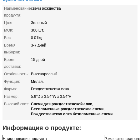
Наименование
свечи рождества
продукта:
Цвет:
Зеленый
МОК:
300 шт.
Вес:
0.01kg
Время
3-7 дней
выборки:
Время
15 дней
доставки:
Особенность:
Высокорослый
Функция:
Милая.
Форма:
Рождественская елка
Размер:
5.9"D x 3.54"W x 3.54"H
Свечи для рождественской елки
Высокий свет:
,
Беспламенные рождественские свечи
,
Рождественская елка безпламенные свечи
Информация о продукте:
Наименование продукта
Рождественская св